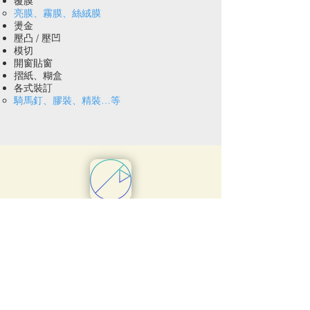
覆膜
亮膜、霧膜、絲絨膜
燙金
壓凸 / 壓凹
模切
開窗貼窗
摺紙、糊盒
各式裝訂
騎馬釘、膠裝、精裝…等
5. 物流與配送
台灣地區配送
全球配送
FOB、CIF、DDP、DDU…等