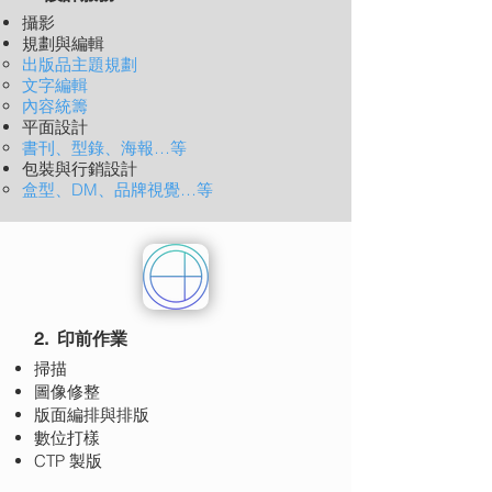
攝影
規劃與編輯
出版品主題規劃
文字編輯
內容統籌
平面設計
書刊、型錄、海報…等
包裝與行銷設計
盒型、DM、品牌視覺…等
2. 印前作業
掃描
圖像修整
版面編排與排版
數位打樣
CTP 製版