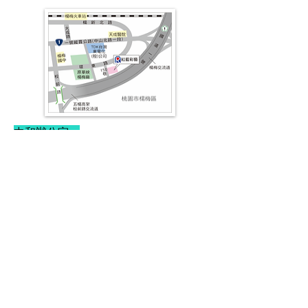
中和辦公室：
地址：235042
新北市中和區建八路208
號17樓
桃園國際機場 (TPE) – 44
最近的機場：
公里，約 35 分鐘車程。
台北捷運黃線，Y13 橋
最近的捷運站：
河站 – 0.8 公里。
國道3號，中和
最近的高速公路出口：
出口 - 1公里。